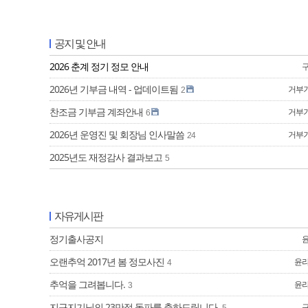
공지 및 안내
2026 춘계 정기 정모 안내
2026년 기부금 내역 - 업데이트됨
거부기/
2
찬조금 기부금 계좌안내
거부기/
6
2026년 운영진 및 회장님 인사말씀
거부기/
24
2025년도 재정감사 결과보고
5
자유게시판
정기출사공지
오랜추억 2017년 봄 정모사진
윤
4
추억을 그려봅니다.
윤
3
지구지기님의 23만점 돌파를 축하드립니다.