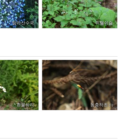
탐라산수국
쥐털이슬
흰물싸리
동충하초
(1)