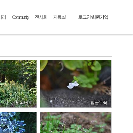
로그인/회원가입
러리
Community
전시회
자료실
로그인
회원가입
닭의난초
참골무꽃