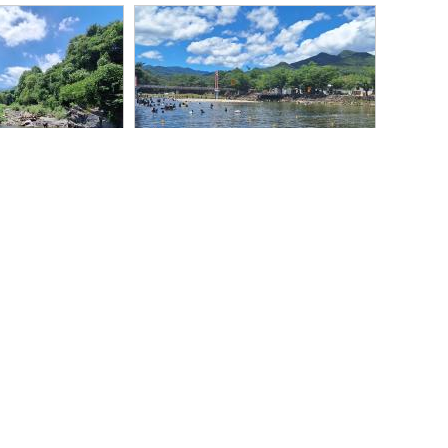
함양 백무동계곡
거창 수승대
(1)
(1)
제이줄나비
정글의 법칙