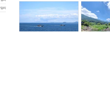
구암리
어선
성...
(1)
박구현
구암리
동물갤러리
공지
李...
tana
큰흰줄표범나비
꽃
꽃
길
길
도우