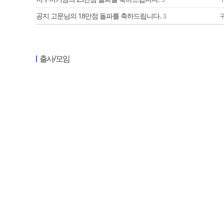
5
공지 고문님의 18만점 돌파를 축하드립니다.
3
출사/모임
2026년 야생화클럽 봄 정기 출사 공지
거부기/
18
중부지부 연말모임 안내
2
2025년 가을 정기 출사 공지(9월 27일 대구 최정산)
52
2025년 봄정기출사 모임결과
6
2024년 가을 정기출사 (사진보고)
바리톤/
11
가입인사
안녕하세요 가입 인사 합니다
mon
4
안녕하세요
8