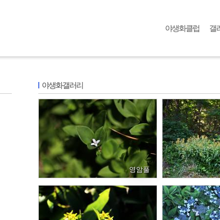
메뉴 건너뛰기
야생화클럽
갤
야생화갤러리
영암풀