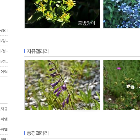
금방망이
구암리
성...
자유갤러리
성...
성...
에릭
좀비비추
윤재규
라파엘
라파엘
풍경갤러리
구암리